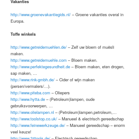
Vakanties
http://www.groenevakantiegids.nl/
– Groene vakanties overal in
Europa.
Toffe winkels
http://www.getreidemuehlen.de/
– Zelf uw bloem of muësli
maken.
http://www.getreidemuehle.com
– Bloem maken.
http://www.perfektegesundheit.de
– Bloem maken, eten drogen,
sap maken, …
http://www.rink-gmbh.de/
– Cider of wijn maken
(persen/vermalers/…).
http://www.piteba.com
– Oliepers
http://www.hytta.de
– (Petroleum)lampen, oude
gebruiksvoorwerpen, …
http://www.olielampen.nl
– (Petroleum)lampen,petroleum,…
http://www.toolstop.co.uk/
– Manueel & electrisch gereedschap
http://www.feinewerkzeuge.de/
– Manueel gereedschap – enorm
veel keuze!
http://www.24tools.de/
– Electrisch gereedschap