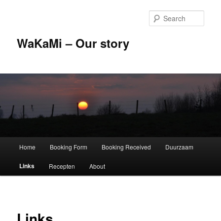
Skip
to
Sear
primary
content
WaKaMi – Our story
Main
Home
Booking Form
Booking Received
Duurzaam
menu
Links
Recepten
About
Links