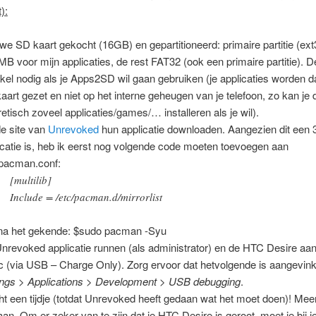
):
we SD kaart gekocht (16GB) en gepartitioneerd: primaire partitie (ext
MB voor mijn applicaties, de rest FAT32 (ook een primaire partitie). 
nkel nodig als je Apps2SD wil gaan gebruiken (je applicaties worden d
aart gezet en niet op het interne geheugen van je telefoon, zo kan je 
retisch zoveel applicaties/games/… installeren als je wil).
e site van
Unrevoked
hun applicatie downloaden. Aangezien dit een 3
icatie is, heb ik eerst nog volgende code moeten toevoegen aan
/pacman.conf:
[multilib]
Include = /etc/pacman.d/mirrorlist
na het gekende: $sudo pacman -Syu
nrevoked applicatie runnen (als administrator) en de HTC Desire aan
c (via USB – Charge Only). Zorg ervoor dat hetvolgende is aangevink
ings > Applications > Development
>
USB debugging
.
t een tijdje (totdat Unrevoked heeft gedaan wat het moet doen)! Meer
 aan. Om er zeker van te zijn dat je HTC Desire is geroot, moet je bij j