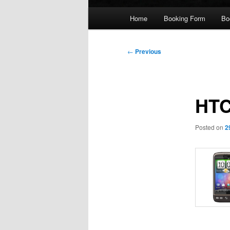
Main
Home
Booking Form
Bo
menu
Post
←
Previous
navigation
HTC
Posted on
2