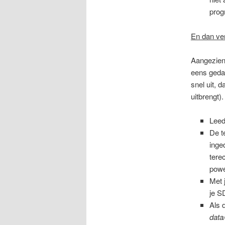
prog
En dan ve
Aangezien 
eens geda
snel uit, 
uitbrengt).
Leed
De t
inge
tere
powe
Met 
je S
Als 
data