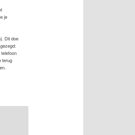
et
e je
). Dit doe
t gezegd:
 telefoon
 terug
en.