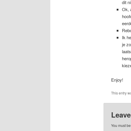
dit 
Ok, 
hoof
eerd
Rebo
Ik h
je z
laat
hero
kiez
Enjoy!
This entry w
Leave
You must b