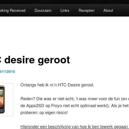
oking Received
Duurzaam
Links
Recepten
About
 desire geroot
9/11/2010
Onlangs heb ik m’n HTC Desire geroot.
Reden? Die was er niet echt, ‘t was meer voor de fun (en
de Apps2SD op Froyo niet echt optimaal werkt). Als je het 
proberen: op eigen risico!
Hieronder een beschrijving van hoe ik ben tewerk gegaan 