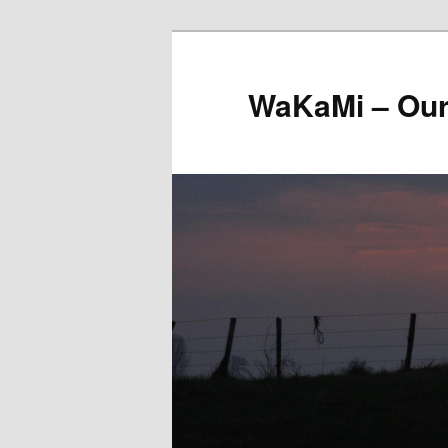
Skip
to
primary
WaKaMi – Our
content