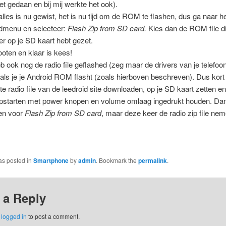
niet gedaan en bij mij werkte het ook).
alles is nu gewist, het is nu tijd om de ROM te flashen, dus ga naar h
dmenu en selecteer:
Flash Zip from SD card.
Kies dan de ROM file di
er op je SD kaart hebt gezet.
oten en klaar is kees!
eb ook nog de radio file geflashed (zeg maar de drivers van je telefoon
oals je je Android ROM flasht (zoals hierboven beschreven). Dus kor
ste radio file van de leedroid site downloaden, op je SD kaart zetten en
pstarten met power knopen en volume omlaag ingedrukt houden. Dan
en voor
Flash Zip from SD card
, maar deze keer de radio zip file nem
as posted in
Smartphone
by
admin
. Bookmark the
permalink
.
 a Reply
e
logged in
to post a comment.