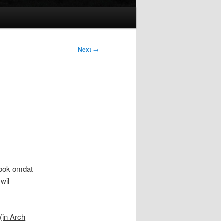
Next
→
 ook omdat
wil
(in Arch