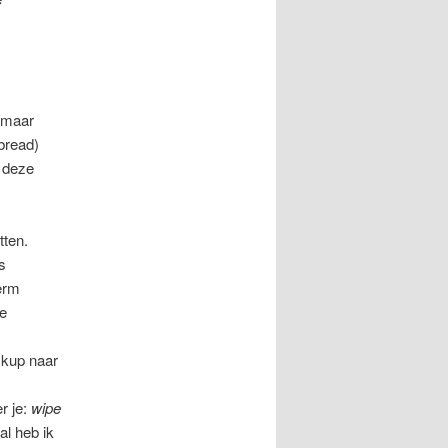
 maar
bread)
C deze
tten.
s
herm
de
ckup naar
r je:
wipe
al heb ik