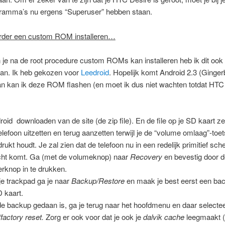
ramma’s nu ergens “Superuser” hebben staan.
rder een custom ROM installeren…
je na de root procedure custom ROMs kan installeren heb ik dit ook
an. Ik heb gekozen voor
Leedroid
. Hopelijk komt Android 2.3 (Ginger
dan kan ik deze ROM flashen (en moet ik dus niet wachten totdat HT
roid downloaden van de site (de zip file). En de file op je SD kaart ze
elefoon uitzetten en terug aanzetten terwijl je de “volume omlaag”-toet
drukt houdt. Je zal zien dat de telefoon nu in een redelijk primitief sc
cht komt. Ga (met de volumeknop) naar
Recovery
en bevestig door 
rknop in te drukken.
je trackpad ga je naar
Backup/Restore
en maak je best eerst een ba
D kaart.
de backup gedaan is, ga je terug naar het hoofdmenu en daar selectee
/factory reset.
Zorg er ook voor dat je ook je
dalvik cache
leegmaakt (