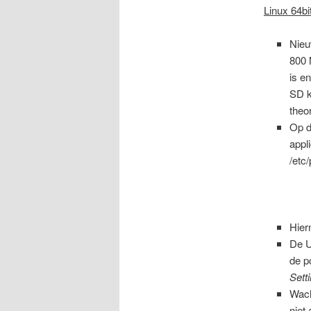
Linux 64bit
Nieu
800 
is e
SD k
theo
Op d
appl
/etc
Hier
De U
de p
Sett
Wach
niet