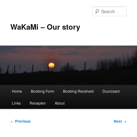
Skip
to
Sear
primary
content
WaKaMi – Our story
Main
Home
Booking Form
Booking Received
Duurzaam
menu
Links
Recepten
About
Post
←
Previous
Next
→
navigation