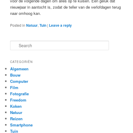
voor de volgende dagen om alles op te kuisen. Een geluk dat
nieuwjaar in aantocht is, zodat de teller van de verlofdagen terug
naar omhoog kan.
Posted in
Natuur
,
Tuin
|
Leave a reply
S
e
a
r
CATEGORIËN
c
Algemeen
h
Bouw
Computer
Film
Fotografie
Freedom
Koken
Natuur
Reizen
Smartphone
Tuin