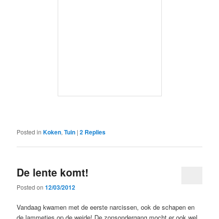
Posted in
Koken
,
Tuin
|
2
Replies
De lente komt!
Posted on
12/03/2012
Vandaag kwamen met de eerste narcissen, ook de schapen en
de lammetjes op de weide! De zonsondergang mocht er ook wel