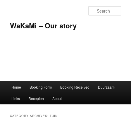
Skip
Skip
to
to
Sear
primary
secondary
content
content
WaKaMi – Our story
Main
Home
Booking Form
Booking Received
Duurzaam
menu
Links
Recepten
About
CATEGORY ARCHIVES:
TUIN